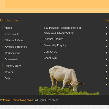
Quick Links
Ou
Home
Buy Patanjali Products online at
www.patanjaliayurved.net
Trust profile
Product Enquiry
Mission & Vision
Dealership Enquiry
Awards & Hounors
Contact Us
Certifications
Check Mail
Downloads
Photo Gallery
Career
faq's
Patanjali Gramodhyog Nyas
| All Rights Reserved Dev