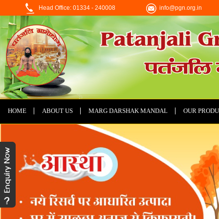
Head Office: 01334 - 240008
info@pgn.org.in
HOME
ABOUT US
MARG DARSHAK MANDAL
OUR PRODU
CONTACT US