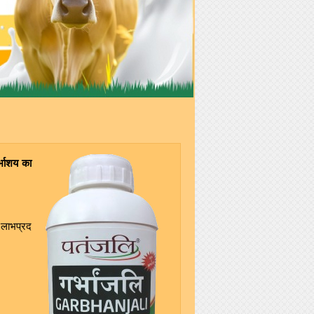
र्भाशय का
ग लाभप्रद