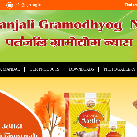
info@pgn.org.in
Find us
K MANDAL
OUR PRODUCTS
DOWNLOADS
PHOTO GALLERY