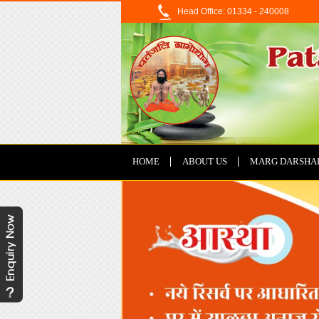
Head Office: 01334 - 240008
HOME
ABOUT US
MARG DARSHA
CONTACT US