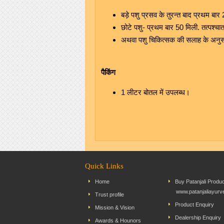
बड़े पशु प्रसव के तुरन्त बाद प्रथम ब
छोटे पशु- प्रथम बार 50 मिली. तत्पश्च
अथवा पशु चिकित्सक की सलाह के अनुसा
पैकिंग
1 लीटर बोतल में उपलब्ध।
Quick Links
Home
Buy Patanjali Produ
www.patanjaliayurv
Trust profile
Product Enquiry
Mission & Vision
Dealership Enquiry
Awards & Hounors