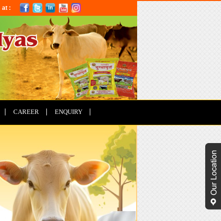
 at :
CAREER
ENQUIRY