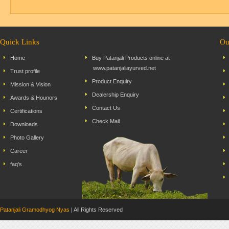
Quick Links
Ou
Home
Buy Patanjali Products online at
www.patanjaliayurved.net
Trust profile
Product Enquiry
Mission & Vision
Dealership Enquiry
Awards & Hounors
Contact Us
Certifications
Check Mail
Downloads
Photo Gallery
Career
faq's
Patanjali Gramodhyog Nyas
| All Rights Reserved Dev