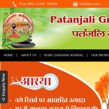
Head Office: 01334 - 240008
info@pgn.org.in
HOME
ABOUT US
MARG DARSHAK MANDAL
OUR PRODU
CONTACT US