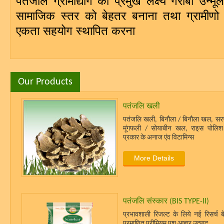
पतंजलि ग्रामोद्योग का प्रमुख लक्ष्य गरीबी उन्मू
सामाजिक स्तर को बेहतर बनाना तथा ग्रामीण
एकता सहयोग स्थापित करना
Our Products
पतंजलि खली
पतंजलि खली, बिनौला / बिनौला खल, स
मूंगफली / सोयाबीन खल, राइस पोलिश 
प्रकार के अनाज एंव विटामिन्स
More Details
पतंजलि संस्कार (BIS TYPE-II)
प्रभावशाली रिजल्ट के लिये नई रिसर्च ब
प्रमाणित प्रीमियम पशु आहार उत्पाद