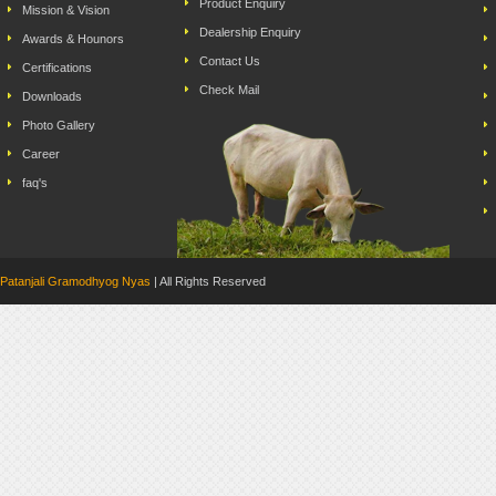
Product Enquiry
Mission & Vision
Dealership Enquiry
Awards & Hounors
Contact Us
Certifications
Check Mail
Downloads
Photo Gallery
Career
faq's
Patanjali Gramodhyog Nyas
| All Rights Reserved Dev