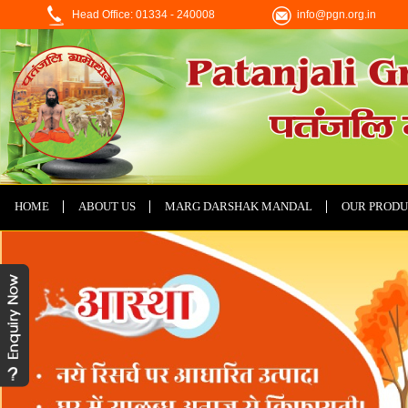
Head Office: 01334 - 240008
info@pgn.org.in
HOME
ABOUT US
MARG DARSHAK MANDAL
OUR PRODU
CONTACT US