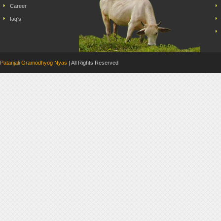
Career
faq's
Patanjali Gramodhyog Nyas
| All Rights Reserved Dev