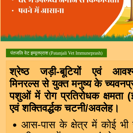
पंतजलि वेट इम्यूनप्राश (Patanjali Vet Immuneprash)
श्रेष्ठ जड़ी-बूटियों एवं आव
मिनरल्स से युक्त मनुष्य के च्यवनप
पशुओं में रोग प्रतिरोधक क्षमता (इ
एवं शक्तिवर्द्धक चटनी/अवलेह।
आस-पास के क्षेत्र में कोई भी