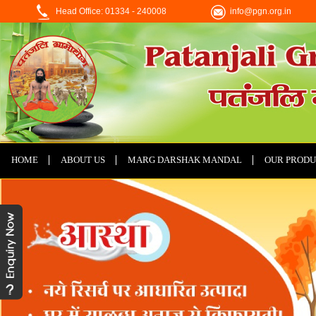
Head Office: 01334 - 240008
info@pgn.org.in
HOME
ABOUT US
MARG DARSHAK MANDAL
OUR PRODU
CONTACT US