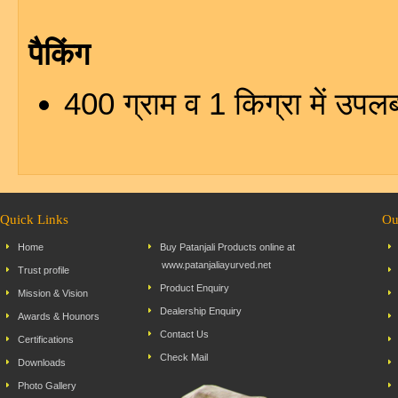
पैकिंग
400 ग्राम व 1 किग्रा में उपल
Quick Links
Ou
Home
Buy Patanjali Products online at
www.patanjaliayurved.net
Trust profile
Product Enquiry
Mission & Vision
Dealership Enquiry
Awards & Hounors
Contact Us
Certifications
Check Mail
Downloads
Photo Gallery